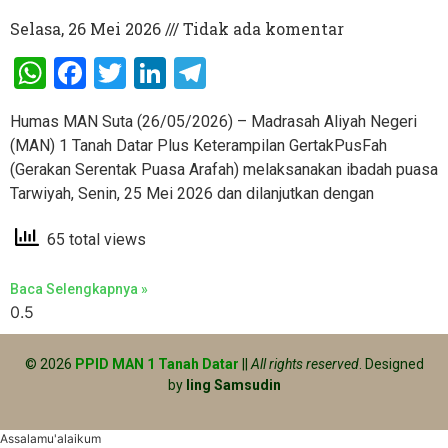
Selasa, 26 Mei 2026
Tidak ada komentar
WhatsApp
Facebook
Twitter
LinkedIn
Telegram
Humas MAN Suta (26/05/2026) – Madrasah Aliyah Negeri
(MAN) 1 Tanah Datar Plus Keterampilan GertakPusFah
(Gerakan Serentak Puasa Arafah) melaksanakan ibadah puasa
Tarwiyah, Senin, 25 Mei 2026 dan dilanjutkan dengan
65 total views
Baca Selengkapnya »
© 2026
PPID MAN 1 Tanah Datar
||
All rights reserved
. Designed
by
Iing Samsudin
Assalamu'alaikum