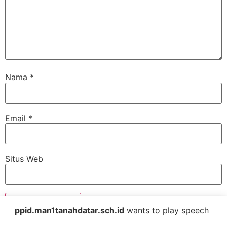
Nama
*
Email
*
Situs Web
ppid.man1tanahdatar.sch.id
wants to play speech
© 2026
PPID MAN 1 Tanah Datar
||
All rights reserved
. Designed by
Iing