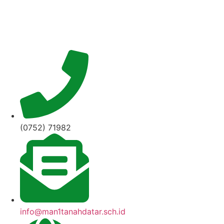
Lewati
ke
konten
(0752) 71982
info@man1tanahdatar.sch.id